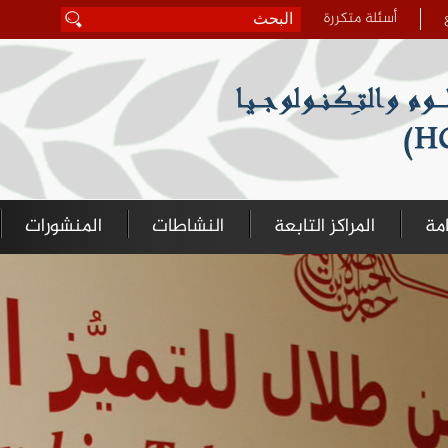
أسئلة متكررة
‏بحث ‏
استمارة البحث
امة
المراكز التابعة
النشاطات
المنشورات