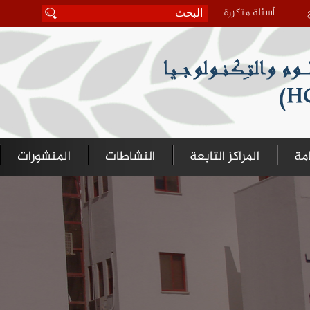
أسئلة متكررة
‏بحث ‏
استمارة البحث
امة
المراكز التابعة
النشاطات
المنشورات