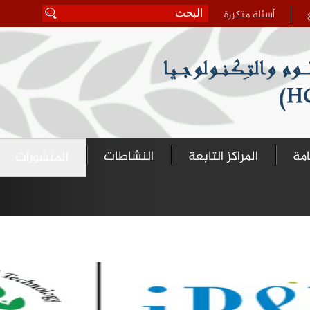
أسئلة متكررة
‏بحث ‏
استمارة البحث
امة
المراكز التابعة
النشاطات
المنشورات