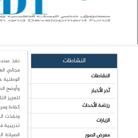
صندوق دعم البحث العلمي ينفذ برا
النشاطات
نفذ صندوق
مجالي اله
النشاطات
الوطنية خلال
وأوضح الصن
آخر الأخبار
لتعزيز ال
رزنامة الأحداث
كفاءة ومرو
الزيارات
تدريبية ف
الصيانة ا
معرض الصور