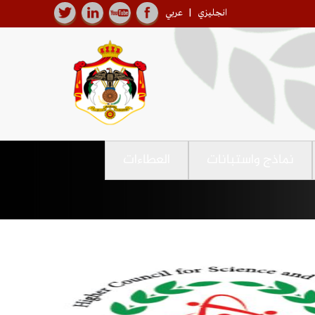
انجليزي
|
عربي
نماذج واستبانات
العطاءات