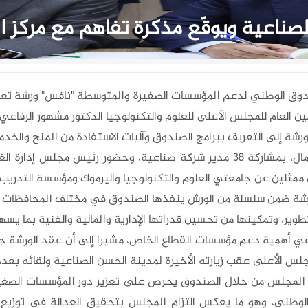
اعية ويوقّع مذكرة تفاهم مع مركز الم
وق الوطني لدعم المؤسسات الصغيرة والمتوسطة "نافس" ورشة تعري
مين العام للمجلس الأعلى للعلوم والتكنولوجيا الدكتور مشهور الرفاعي،
رشة إلى التعريف ببرامج الصندوق وآليات الاستفادة من المنح وال
إقليم الشمال، بمشاركة 38 مدير شركة صناعية، وحضور رئيس مجلس
 ممثلين عن جامعتي العلوم والتكنولوجيا واليرموك ومؤسسة التدريب
رشة ضمن سلسلة من الورش ينفذها الصندوق في مختلف المحافظات 
طوير، وتمكينها من تحسين قدراتها الإدارية والمالية والفنية بما يسه
فاعي أهمية دعم مؤسسات القطاع الخاص، مشيرا إلى أن عقد الورشة جا
لس الأعلى عقب زيارته الأخيرة لمدينة الحسن الصناعية ولقائه بعدد
المجلس من خلال الصندوق يحرص على تعزيز دور المؤسسات الصغيرة
الوطني، وهو ما يعكس التزام المجلس بتحقيق العدالة في توزيع