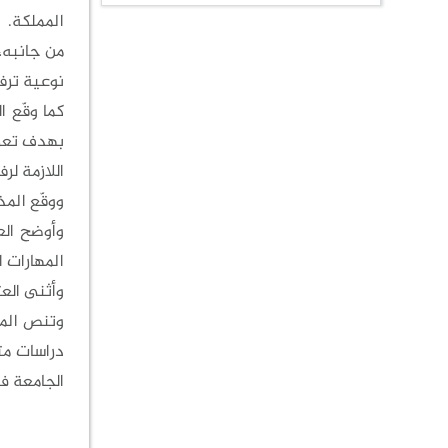
المملكة.
من جانبه، 
نوعية ترف
كما وقّع ا
بهدف تعزيز
اللازمة لر
ووقّع المذ
وأوضح الع
المهارات ال
وأثنى الع
وتنص المذ
دراسات مت
الجامعة ف