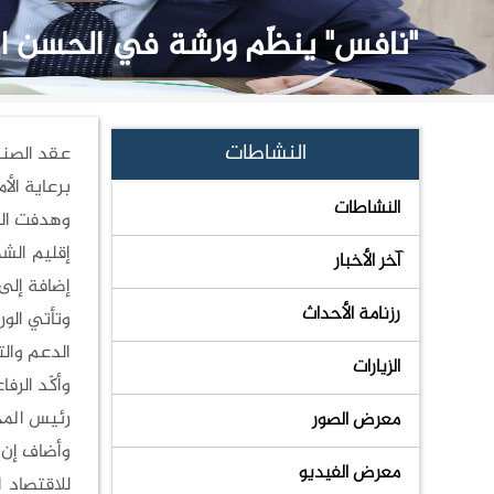
"نافس" ينظّم ورشة في الحسن الصن
النشاطات
عقد الصند
برعاية الأ
النشاطات
وهدفت الو
آخر الأخبار
إضافة إلى
رزنامة الأحداث
وتأتي الو
الدعم والت
الزيارات
وأكّد الر
رئيس المج
معرض الصور
وأضاف إن 
معرض الفيديو
للاقتصاد 