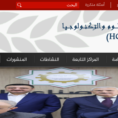
أسئلة متكررة
‏بحث ‏
استمارة البحث
امة
المراكز التابعة
النشاطات
المنشورات