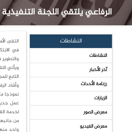
الرفاعي يلتقي اللجنة التنفيذية لبرن
النشاطات
التقى الأم
النشاطات
والتطوير 
ويأتي اللق
آخر الأخبار
التابع للم
رزنامة الأحداث
وأشاد الرف
نموذجا متم
الزيارات
عمل جديدة
لخدمة الق
معرض الصور
معرض الفيديو
واحد منها