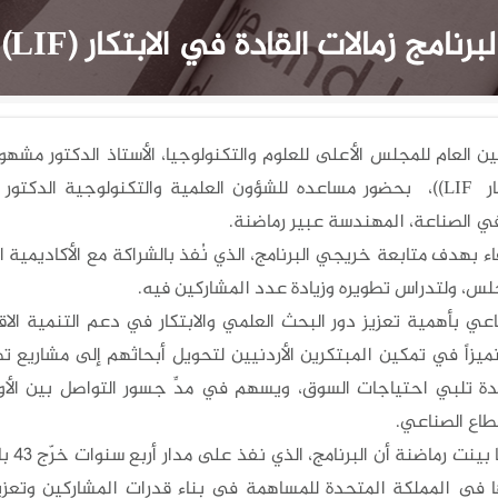
امج زمالات القادة في الابتكار (LIF)
ين العام للمجلس الأعلى للعلوم والتكنولوجيا، الأستاذ الدكتور مشهور 
في الابتكار LIF))، بحضور مساعده للشؤون العلمية والتكنولوجية 
في الصناعة، المهندسة عبير رماضنة.
اء بهدف متابعة خريجي البرنامج، الذي نُفذ بالشراكة مع الأكاديمية
جلس، ولتدراس تطويره وزيادة عدد المشاركين فيه.
اعي بأهمية تعزيز دور البحث العلمي والابتكار في دعم التنمية الاقت
يزاً في تمكين المبتكرين الأردنيين لتحويل أبحاثهم إلى مشاريع تط
 تلبي احتياجات السوق، ويسهم في مدِّ جسور التواصل بين الأوسا
طاع الصناعي.
من جا
 في المملكة المتحدة للمساهمة في بناء قدرات المشاركين وتعزيز ال