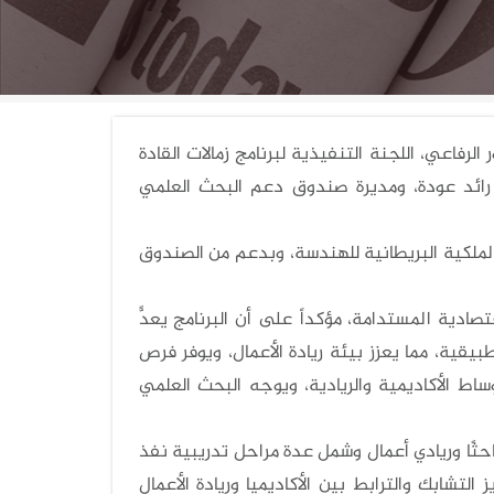
الرفاعي، اللجنة التنفيذية لبرنامج زمالات القادة
الدكتور رائد عودة، ومديرة صندوق دعم البحث العلمي
 الملكية البريطانية للهندسة، وبدعم من الصندوق
صادية المستدامة، مؤكداً على أن البرنامج يعدًّ
بيقية، مما يعزز بيئة ريادة الأعمال، ويوفر فرص
ط الأكاديمية والريادية، ويوجه البحث العلمي
نبها بينت رماضنة أن البرنامج، الذي نفذ على مدار أربع سنوات خرّج 43 باحثًا وريادي أعمال وشمل عدة مراحل تدريبية نفذ
تشابك والترابط بين الأكاديميا وريادة الأعمال