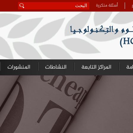
أسئلة متكررة
‏بحث ‏
استمارة البحث
امة
المراكز التابعة
النشاطات
المنشورات